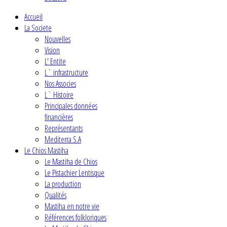
Accueil
La Societe
Nouvelles
Vision
L' Entite
L` infrastructure
Nos Associes
L` Histoire
Principales données
financières
Représentants
Mediterra S.A
Le Chios Mastiha
Le Mastiha de Chios
Le Pistachier Lentisque
La production
Qualités
Mastiha en notre vie
Références folkloriques