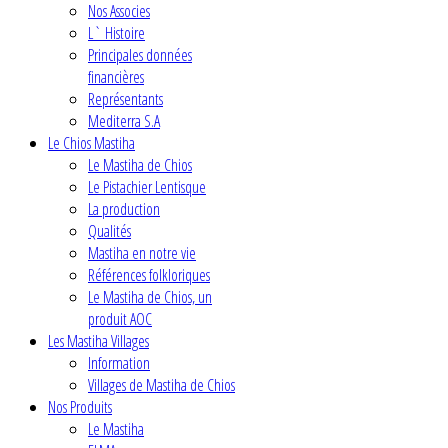
Nos Associes
L` Histoire
Principales données
financières
Représentants
Mediterra S.A
Le Chios Mastiha
Le Mastiha de Chios
Le Pistachier Lentisque
La production
Qualités
Mastiha en notre vie
Références folkloriques
Le Mastiha de Chios, un
produit AOC
Les Mastiha Villages
Information
Villages de Mastiha de Chios
Nos Produits
Le Mastiha