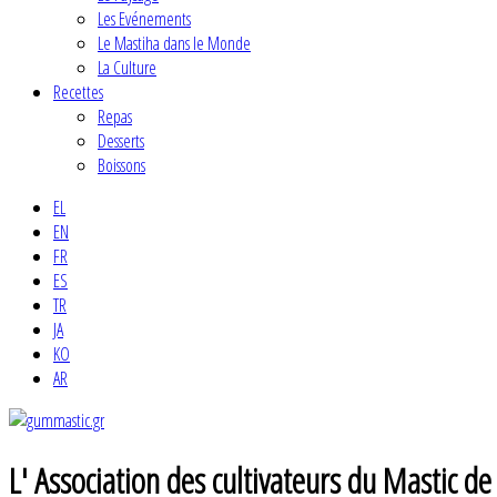
Les Evénements
Le Mastiha dans le Monde
La Culture
Recettes
Repas
Desserts
Boissons
EL
EN
FR
ES
TR
JA
KO
AR
L' Association des cultivateurs du Mastic de