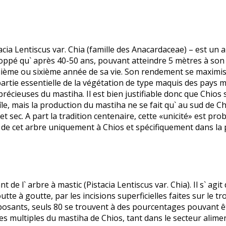
acia Lentiscus var. Chia (famille des Anacardaceae) – est un a
eloppé qu` après 40-50 ans, pouvant atteindre 5 mètres à son 
quième ou sixième année de sa vie. Son rendement se maximi
partie essentielle de la végétation de type maquis des pays 
précieuses du mastiha. Il est bien justifiable donc que Chios s
l` île, mais la production du mastiha ne se fait qu` au sud de C
t sec. A part la tradition centenaire, cette «unicité» est pr
de cet arbre uniquement à Chios et spécifiquement dans la pa
e l` arbre à mastic (Pistacia Lentiscus var. Chia). Il s` agi
e à goutte, par les incisions superficielles faites sur le tro
mposants, seuls 80 se trouvent à des pourcentages pouvant ê
 multiples du mastiha de Chios, tant dans le secteur alimen