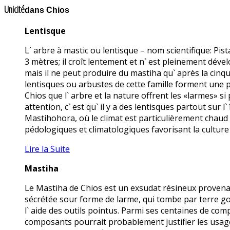
Unicité
dans Chios
Lentisque
L` arbre à mastic ou lentisque – nom scientifique: Pist
3 mètres; il croît lentement et n` est pleinement dév
mais il ne peut produire du mastiha qu` après la cin
lentisques ou arbustes de cette famille forment une 
Chios que l` arbre et la nature offrent les «larmes» si 
attention, c` est qu` il y a des lentisques partout sur 
Mastihohora, où le climat est particulièrement chaud e
pédologiques et climatologiques favorisant la culture 
Lire la Suite
Mastiha
Le Mastiha de Chios est un exsudat résineux provenant d
sécrétée sour forme de larme, qui tombe par terre goutt
l` aide des outils pointus. Parmi ses centaines de co
composants pourrait probablement justifier les usages