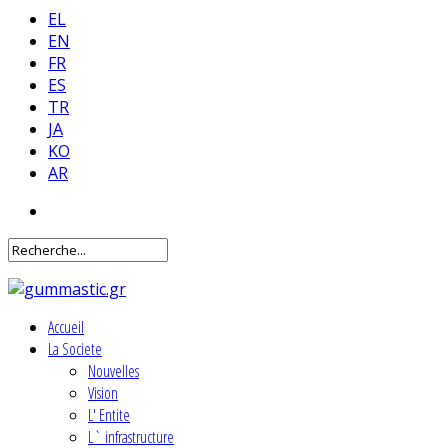
EL
EN
FR
ES
TR
JA
KO
AR
Accueil
La Societe
Nouvelles
Vision
L' Entite
L` infrastructure