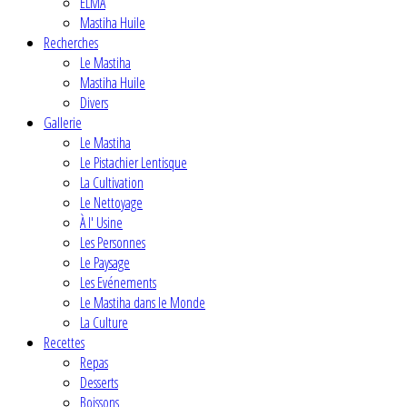
ELMA
Mastiha Huile
Recherches
Le Mastiha
Mastiha Huile
Divers
Gallerie
Le Mastiha
Le Pistachier Lentisque
La Cultivation
Le Nettoyage
À l' Usine
Les Personnes
Le Paysage
Les Evénements
Le Mastiha dans le Monde
La Culture
Recettes
Repas
Desserts
Boissons