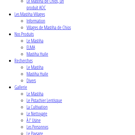
Le Mastiha de Chios, un
produit AOC
Les Mastiha Villages
Information
Villages de Mastiha de Chios
Nos Produits
Le Mastiha
ELMA
Mastiha Huile
Recherches
Le Mastiha
Mastiha Huile
Divers
Gallerie
Le Mastiha
Le Pistachier Lentisque
La Cultivation
Le Nettoyage
À l' Usine
Les Personnes
Le Paysage