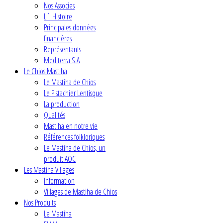
Nos Associes
L` Histoire
Principales données
financières
Représentants
Mediterra S.A
Le Chios Mastiha
Le Mastiha de Chios
Le Pistachier Lentisque
La production
Qualités
Mastiha en notre vie
Références folkloriques
Le Mastiha de Chios, un
produit AOC
Les Mastiha Villages
Information
Villages de Mastiha de Chios
Nos Produits
Le Mastiha