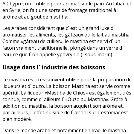
A Chypre, on l` utilise pour aromatiser le pain. Au Liban et
en Syrie, on fait une sorte de fromage traditionel à l`
arôme et au goût de mastiha.
Les Arabes considèrent que c` est un grand luxe d`
aromatiser les aliments, les gâteaux ou le lait au mastiha.
Comme «gâteau de cuiller», le mastiha est servi d` un
facon vraiment traditionnelle, plongé dans un verre d`
eau, ce que l` on appelle ypovryhio (=sous-marin).
Usage dans l` industrie des boissons
Le mastiha est très souvent utilisé pour la préparation de
liqueurs et d` ouzo. La boisson Mastiha est servie comme
apéritif. La liqueur «Mastiha de Chios» est également très
connue, comme d` ailleurs l` «Ouzo au Mastiha». Grâce à l`
addition du mastiha, la boisson acquiert son arôme et,
par ailleurs, l` effet nuisible de l` alcool sur l` estomac est
bien modéré.
Dans le monde arabe et notamment en Iraq, le mastiha