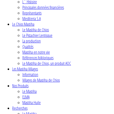
L` Histoire
Principales données financières
Représentants
Mediterra S.A
Le Chios Mastiha
Le Mastiha de Chios
Le Pistachier Lentisque
La production
Qualités
Mastiha en notre vie
Références folkloriques
Le Mastiha de Chios, un produit AOC
Les Mastiha Villages
Information
Villages de Mastiha de Chios
Nos Produits
Le Mastiha
ELMA
Mastiha Huile
Recherches
Le Mastiha