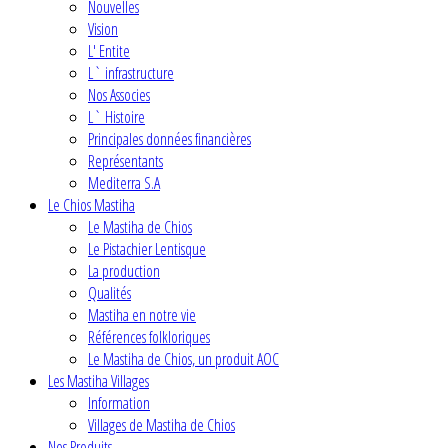
Nouvelles
Vision
L' Entite
L` infrastructure
Nos Associes
L` Histoire
Principales données financières
Représentants
Mediterra S.A
Le Chios Mastiha
Le Mastiha de Chios
Le Pistachier Lentisque
La production
Qualités
Mastiha en notre vie
Références folkloriques
Le Mastiha de Chios, un produit AOC
Les Mastiha Villages
Information
Villages de Mastiha de Chios
Nos Produits