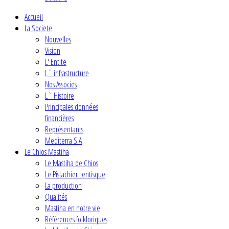
Accueil
La Societe
Nouvelles
Vision
L' Entite
L` infrastructure
Nos Associes
L` Histoire
Principales données
financières
Représentants
Mediterra S.A
Le Chios Mastiha
Le Mastiha de Chios
Le Pistachier Lentisque
La production
Qualités
Mastiha en notre vie
Références folkloriques