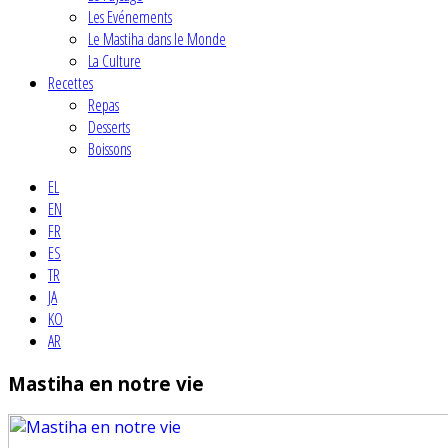
Les Evénements
Le Mastiha dans le Monde
La Culture
Recettes
Repas
Desserts
Boissons
EL
EN
FR
ES
TR
JA
KO
AR
Mastiha en notre vie