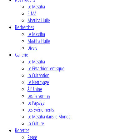
Le Mastiha
ELMA
Mastiha Huile
Recherches
Le Mastiha
Mastiha Huile
Divers
Gallerie
Le Mastiha
Le Pistachier Lentisque
La Cultivation
Le Nettoyage
À l' Usine
Les Personnes
Le Paysage
Les Evénements
Le Mastiha dans le Monde
La Culture
Recettes
Repas