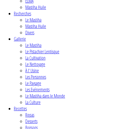
ELMA
Mastiha Huile
Recherches
Le Mastiha
Mastiha Huile
Divers
Gallerie
Le Mastiha
Le Pistachier Lentisque
La Cultivation
Le Nettoyage
À l' Usine
Les Personnes
Le Paysage
Les Evénements
Le Mastiha dans le Monde
La Culture
Recettes
Repas
Desserts
Boissons