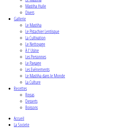
Mastiha Huile
Divers
Gallerie
Le Mastiha
Le Pistachier Lentisque
La Cultivation
Le Nettoyage
À l' Usine
Les Personnes
Le Paysage
Les Evénements
Le Mastiha dans le Monde
La Culture
Recettes
Repas
Desserts
Boissons
Accueil
La Societe