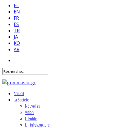
EL
EN
FR
ES
TR
JA
KO
AR
Accueil
La Societe
Nouvelles
Vision
L' Entite
L` infrastructure