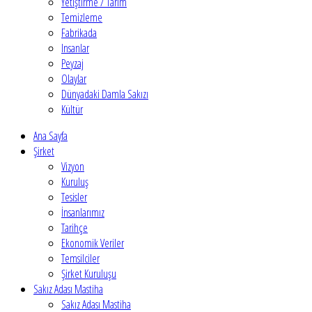
Yetiştirme / Tarım
Temizleme
Fabrikada
Insanlar
Peyzaj
Olaylar
Dünyadaki Damla Sakızı
Kültür
Ana Sayfa
Şirket
Vizyon
Kuruluş
Tesisler
İnsanlarımız
Tarihçe
Ekonomik Veriler
Temsilciler
Şirket Kuruluşu
Sakız Adası Mastiha
Sakız Adası Mastiha