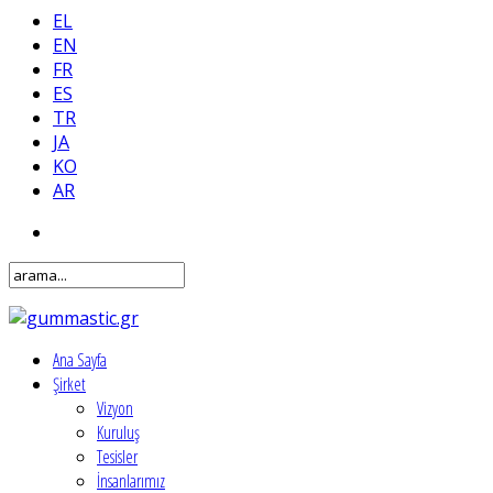
EL
EN
FR
ES
TR
JA
KO
AR
Ana Sayfa
Şirket
Vizyon
Kuruluş
Tesisler
İnsanlarımız