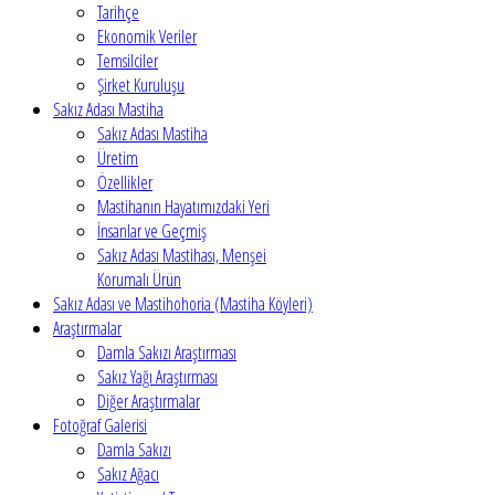
Tarihçe
Ekonomik Veriler
Temsilciler
Şirket Kuruluşu
Sakız Adası Mastiha
Sakız Adası Mastiha
Üretim
Özellikler
Mastihanın Hayatımızdaki Yeri
İnsanlar ve Geçmiş
Sakız Adası Mastihası, Menşei
Korumalı Ürün
Sakız Adası ve Mastihohoria (Mastiha Köyleri)
Araştırmalar
Damla Sakızı Araştırması
Sakız Yağı Araştırması
Diğer Araştırmalar
Fotoğraf Galerisi
Damla Sakızı
Sakız Ağacı