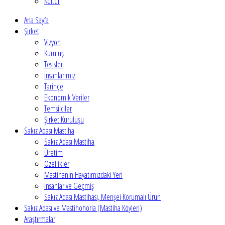
Kültür
Ana Sayfa
Şirket
Vizyon
Kuruluş
Tesisler
İnsanlarımız
Tarihçe
Ekonomik Veriler
Temsilciler
Şirket Kuruluşu
Sakız Adası Mastiha
Sakız Adası Mastiha
Üretim
Özellikler
Mastihanın Hayatımızdaki Yeri
İnsanlar ve Geçmiş
Sakız Adası Mastihası, Menşei Korumalı Ürün
Sakız Adası ve Mastihohoria (Mastiha Köyleri)
Araştırmalar