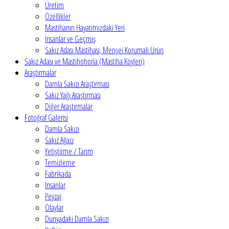
Üretim
Özellikler
Mastihanın Hayatımızdaki Yeri
İnsanlar ve Geçmiş
Sakız Adası Mastihası, Menşei Korumalı Ürün
Sakız Adası ve Mastihohoria (Mastiha Köyleri)
Araştırmalar
Damla Sakızı Araştırması
Sakız Yağı Araştırması
Diğer Araştırmalar
Fotoğraf Galerisi
Damla Sakızı
Sakız Ağacı
Yetiştirme / Tarım
Temizleme
Fabrikada
Insanlar
Peyzaj
Olaylar
Dünyadaki Damla Sakızı