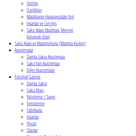
Üretim
Özellikler
Mastihanın Hayatımızdaki Yeri
İnsanlar ve Geçmiş
Sakız Adası Mastihası, Menşei
Korumalı Ürün
Sakız Adası ve Mastihohoria (Mastiha Köyleri)
Araştırmalar
Damla Sakızı Araştırması
Sakız Yağı Araştırması
Diğer Araştırmalar
Fotoğraf Galerisi
Damla Sakızı
Sakız Ağacı
Yetiştirme / Tarım
Temizleme
Fabrikada
Insanlar
Peyzaj
Olaylar