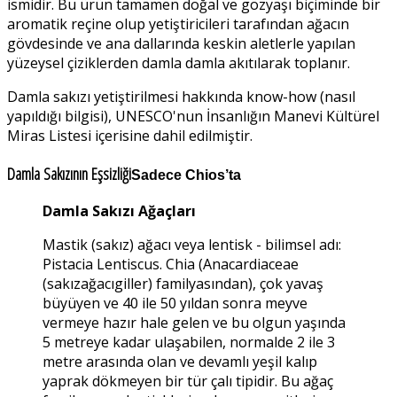
ismidir. Bu ürün tamamen doğal ve gözyaşı biçiminde bir
aromatik reçine olup yetiştiricileri tarafından ağacın
gövdesinde ve ana dallarında keskin aletlerle yapılan
yüzeysel çiziklerden damla damla akıtılarak toplanır.
Damla sakızı yetiştirilmesi hakkında know-how (nasıl
yapıldığı bilgisi), UNESCO'nun İnsanlığın Manevi Kültürel
Miras Listesi içerisine dahil edilmiştir.
Damla Sakızının Eşsizliği
Sadece Chios’ta
Damla Sakızı Ağaçları
Mastik (sakız) ağacı veya lentisk - bilimsel adı:
Pistacia Lentiscus. Chia (Anacardiaceae
(sakızağacıgiller) familyasından), çok yavaş
büyüyen ve 40 ile 50 yıldan sonra meyve
vermeye hazır hale gelen ve bu olgun yaşında
5 metreye kadar ulaşabilen, normalde 2 ile 3
metre arasında olan ve devamlı yeşil kalıp
yaprak dökmeyen bir tür çalı tipidir. Bu ağaç