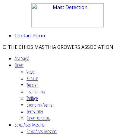
Contact Form
© THE CHIOS MASTIHA GROWERS ASSOCIATION
Ana Sayfa
Şirket
Vizyon
Kuruluş
Tesisler
İnsanlarımız
Tarihçe
Ekonomik Veriler
Temsilciler
Şirket Kuruluşu
Sakız Adası Mastiha
Sakız Adası Mastiha