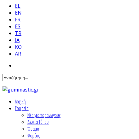
EL
EN
FR
ES
TR
JA
KO
AR
Αρχική
Εταιρεία
Νέα για παραγωγούς
Δελτία Τύπου
Όραμα
Φορέας