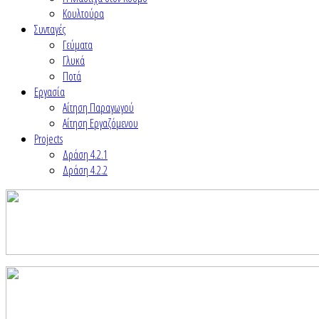
Κουλτούρα
Συνταγές
Γεύματα
Γλυκά
Ποτά
Εργασία
Αίτηση Παραγωγού
Αίτηση Εργαζόμενου
Projects
Δράση 4.2.1
Δράση 4.2.2