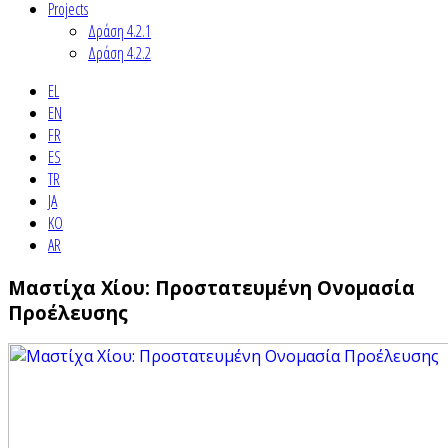
Projects
Δράση 4.2.1
Δράση 4.2.2
EL
EN
FR
ES
TR
JA
KO
AR
Μαστίχα Χίου: Προστατευμένη Ονομασία
Προέλευσης