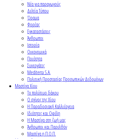
Νέα για παραγωγούς
Δελτία Τύπου
Όραμα
Φορέας
Εγκαταστάσεις
Άνθρωποι
Ιστορία
Οικονομικά
Ποιότητα
Συνεργάτες
Mediterra S.A.
Πολιτική Προστασίας Προσωπικών Δεδομένων
Μαστίχα Χίου
Το πολύτιμο δάκρυ
Ο σχίνος της Χίου
Η Παραδοσιακή Καλλιέργεια
Ιδιότητες και Οφέλη
Η Μαστίχα στη ζωή μας
Άνθρωποι και Παρελθόν
Μαστίχα η Π.Ο.Π.