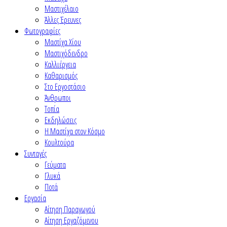
Μαστιχέλαιο
Άλλες Έρευνες
Φωτογραφίες
Μαστίχα Χίου
Μαστιχόδενδρο
Καλλιέργεια
Καθαρισμός
Στο Εργοστάσιο
Άνθρωποι
Τοπία
Εκδηλώσεις
Η Μαστίχα στον Κόσμο
Κουλτούρα
Συνταγές
Γεύματα
Γλυκά
Ποτά
Εργασία
Αίτηση Παραγωγού
Αίτηση Εργαζόμενου