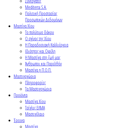
Συνεργάτες
Mediterra S.A.
Πολιτική Προστασίας
Προσωπικών Δεδομένων
Μαστίχα Χίου
Το πολύτιμο δάκρυ
Ο σχίνος της Χίου
Η Παραδοσιακή Καλλιέργεια
Ιδιότητες και Οφέλη
Η Μαστίχα στη ζωή μας
Άνθρωποι και Παρελθόν
Μαστίχα η Π.Ο.Π.
Μαστιχοχώρια
Πληροφορίες
Τα Μαστιχοχώρια
Προϊόντα
Μαστίχα Χίου
Τσίχλες ΕΛΜΑ
Μαστιχέλαιο
Έρευνα
Μαστίχα