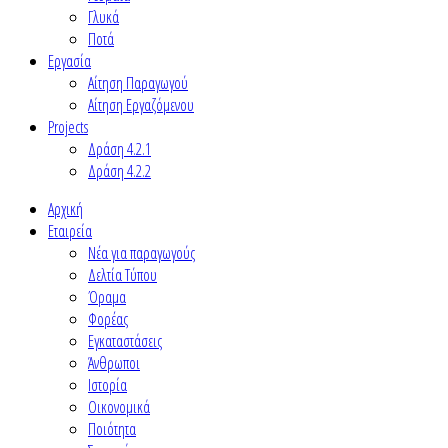
Γλυκά
Ποτά
Εργασία
Αίτηση Παραγωγού
Αίτηση Εργαζόμενου
Projects
Δράση 4.2.1
Δράση 4.2.2
Αρχική
Εταιρεία
Νέα για παραγωγούς
Δελτία Τύπου
Όραμα
Φορέας
Εγκαταστάσεις
Άνθρωποι
Ιστορία
Οικονομικά
Ποιότητα