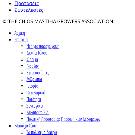
Προτάσεις
Συντελεστές
© THE CHIOS MASTIHA GROWERS ASSOCIATION
Αρχική
Εταιρεία
Νέα για παραγωγούς
Δελτία Τύπου
Όραμα
Φορέας
Εγκαταστάσεις
Άνθρωποι
Ιστορία
Οικονομικά
Ποιότητα
Συνεργάτες
Mediterra S.A.
Πολιτική Προστασίας Προσωπικών Δεδομένων
Μαστίχα Χίου
Το πολύτιμο δάκρυ