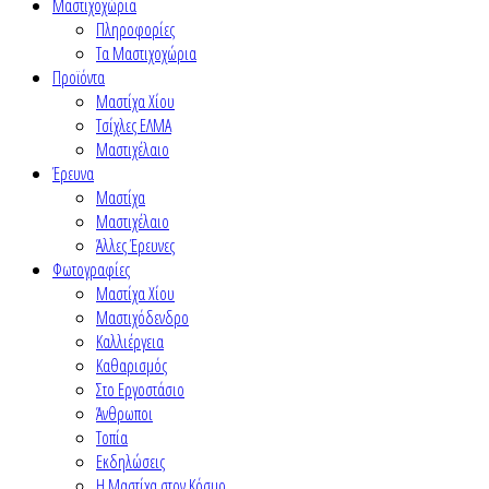
Μαστιχοχώρια
Πληροφορίες
Τα Μαστιχοχώρια
Προϊόντα
Μαστίχα Χίου
Τσίχλες ΕΛΜΑ
Μαστιχέλαιο
Έρευνα
Μαστίχα
Μαστιχέλαιο
Άλλες Έρευνες
Φωτογραφίες
Μαστίχα Χίου
Μαστιχόδενδρο
Καλλιέργεια
Καθαρισμός
Στο Εργοστάσιο
Άνθρωποι
Τοπία
Εκδηλώσεις
Η Μαστίχα στον Κόσμο