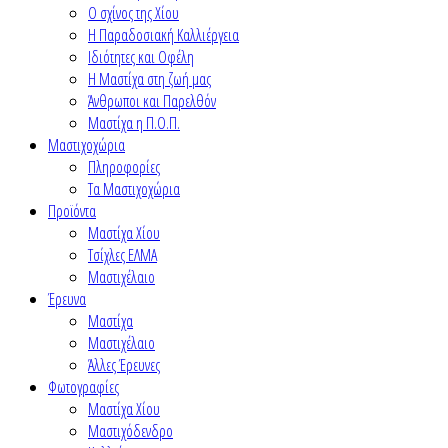
Ο σχίνος της Χίου
Η Παραδοσιακή Καλλιέργεια
Ιδιότητες και Οφέλη
Η Μαστίχα στη ζωή μας
Άνθρωποι και Παρελθόν
Μαστίχα η Π.Ο.Π.
Μαστιχοχώρια
Πληροφορίες
Τα Μαστιχοχώρια
Προϊόντα
Μαστίχα Χίου
Τσίχλες ΕΛΜΑ
Μαστιχέλαιο
Έρευνα
Μαστίχα
Μαστιχέλαιο
Άλλες Έρευνες
Φωτογραφίες
Μαστίχα Χίου
Μαστιχόδενδρο