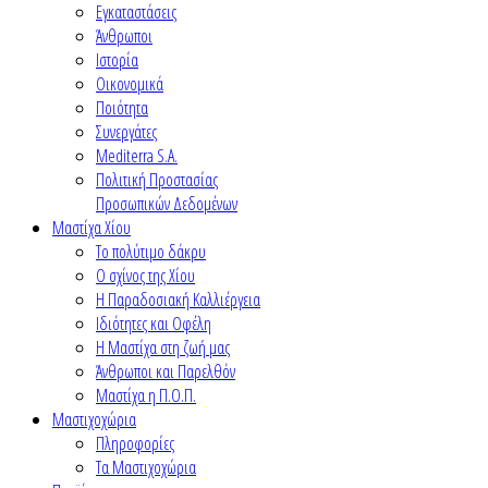
Εγκαταστάσεις
Άνθρωποι
Ιστορία
Οικονομικά
Ποιότητα
Συνεργάτες
Mediterra S.A.
Πολιτική Προστασίας
Προσωπικών Δεδομένων
Μαστίχα Χίου
Το πολύτιμο δάκρυ
Ο σχίνος της Χίου
Η Παραδοσιακή Καλλιέργεια
Ιδιότητες και Οφέλη
Η Μαστίχα στη ζωή μας
Άνθρωποι και Παρελθόν
Μαστίχα η Π.Ο.Π.
Μαστιχοχώρια
Πληροφορίες
Τα Μαστιχοχώρια