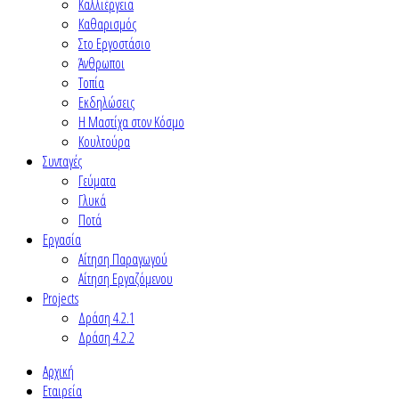
Καλλιέργεια
Καθαρισμός
Στο Εργοστάσιο
Άνθρωποι
Τοπία
Εκδηλώσεις
Η Μαστίχα στον Κόσμο
Κουλτούρα
Συνταγές
Γεύματα
Γλυκά
Ποτά
Εργασία
Αίτηση Παραγωγού
Αίτηση Εργαζόμενου
Projects
Δράση 4.2.1
Δράση 4.2.2
Αρχική
Εταιρεία