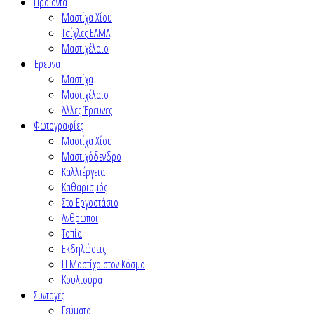
Προϊόντα
Μαστίχα Χίου
Τσίχλες ΕΛΜΑ
Μαστιχέλαιο
Έρευνα
Μαστίχα
Μαστιχέλαιο
Άλλες Έρευνες
Φωτογραφίες
Μαστίχα Χίου
Μαστιχόδενδρο
Καλλιέργεια
Καθαρισμός
Στο Εργοστάσιο
Άνθρωποι
Τοπία
Εκδηλώσεις
Η Μαστίχα στον Κόσμο
Κουλτούρα
Συνταγές
Γεύματα