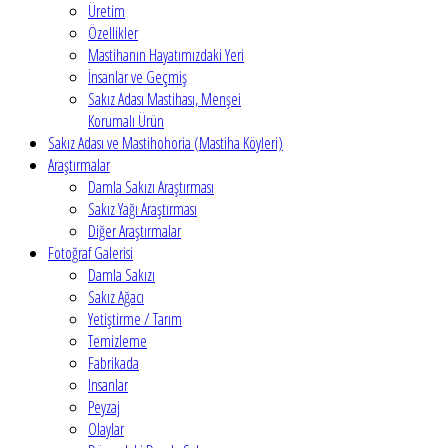
Üretim
Özellikler
Mastihanın Hayatımızdaki Yeri
İnsanlar ve Geçmiş
Sakız Adası Mastihası, Menşei
Korumalı Ürün
Sakız Adası ve Mastihohoria (Mastiha Köyleri)
Araştırmalar
Damla Sakızı Araştırması
Sakız Yağı Araştırması
Diğer Araştırmalar
Fotoğraf Galerisi
Damla Sakızı
Sakız Ağacı
Yetiştirme / Tarım
Temizleme
Fabrikada
Insanlar
Peyzaj
Olaylar