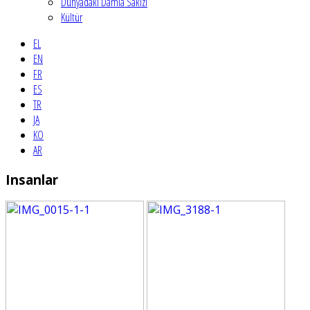
Dünyadaki Damla Sakızı
Kültür
EL
EN
FR
ES
TR
JA
KO
AR
Insanlar