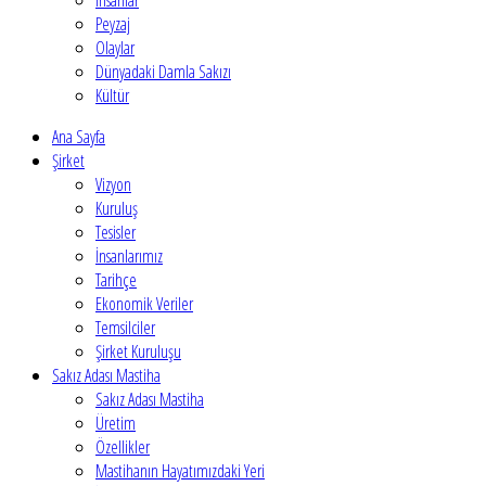
Insanlar
Peyzaj
Olaylar
Dünyadaki Damla Sakızı
Kültür
Ana Sayfa
Şirket
Vizyon
Kuruluş
Tesisler
İnsanlarımız
Tarihçe
Ekonomik Veriler
Temsilciler
Şirket Kuruluşu
Sakız Adası Mastiha
Sakız Adası Mastiha
Üretim
Özellikler
Mastihanın Hayatımızdaki Yeri