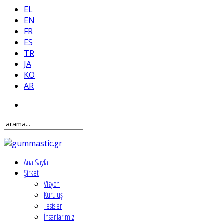
EL
EN
FR
ES
TR
JA
KO
AR
Ana Sayfa
Şirket
Vizyon
Kuruluş
Tesisler
İnsanlarımız