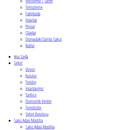
Yetiştirme / Tarım
Temizleme
Fabrikada
Insanlar
Peyzaj
Olaylar
Dünyadaki Damla Sakızı
Kültür
Ana Sayfa
Şirket
Vizyon
Kuruluş
Tesisler
İnsanlarımız
Tarihçe
Ekonomik Veriler
Temsilciler
Şirket Kuruluşu
Sakız Adası Mastiha
Sakız Adası Mastiha