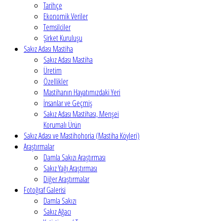
Tarihçe
Ekonomik Veriler
Temsilciler
Şirket Kuruluşu
Sakız Adası Mastiha
Sakız Adası Mastiha
Üretim
Özellikler
Mastihanın Hayatımızdaki Yeri
İnsanlar ve Geçmiş
Sakız Adası Mastihası, Menşei
Korumalı Ürün
Sakız Adası ve Mastihohoria (Mastiha Köyleri)
Araştırmalar
Damla Sakızı Araştırması
Sakız Yağı Araştırması
Diğer Araştırmalar
Fotoğraf Galerisi
Damla Sakızı
Sakız Ağacı