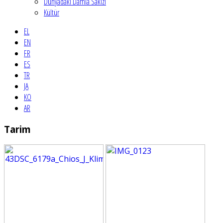
Dünyadaki Damla Sakızı
Kültür
EL
EN
FR
ES
TR
JA
KO
AR
Tarim