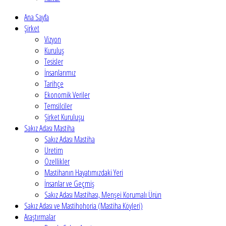
Ana Sayfa
Şirket
Vizyon
Kuruluş
Tesisler
İnsanlarımız
Tarihçe
Ekonomik Veriler
Temsilciler
Şirket Kuruluşu
Sakız Adası Mastiha
Sakız Adası Mastiha
Üretim
Özellikler
Mastihanın Hayatımızdaki Yeri
İnsanlar ve Geçmiş
Sakız Adası Mastihası, Menşei Korumalı Ürün
Sakız Adası ve Mastihohoria (Mastiha Köyleri)
Araştırmalar