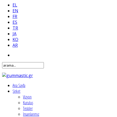
EL
EN
FR
ES
TR
JA
KO
AR
Ana Sayfa
Şirket
Vizyon
Kuruluş
Tesisler
İnsanlarımız