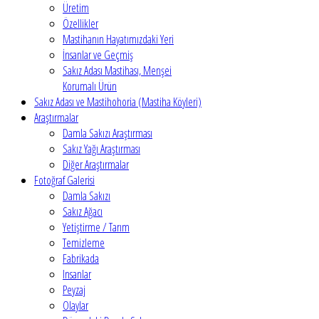
Üretim
Özellikler
Mastihanın Hayatımızdaki Yeri
İnsanlar ve Geçmiş
Sakız Adası Mastihası, Menşei
Korumalı Ürün
Sakız Adası ve Mastihohoria (Mastiha Köyleri)
Araştırmalar
Damla Sakızı Araştırması
Sakız Yağı Araştırması
Diğer Araştırmalar
Fotoğraf Galerisi
Damla Sakızı
Sakız Ağacı
Yetiştirme / Tarım
Temizleme
Fabrikada
Insanlar
Peyzaj
Olaylar