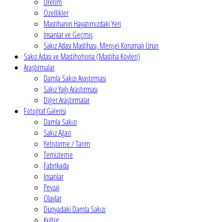
Üretim
Özellikler
Mastihanın Hayatımızdaki Yeri
İnsanlar ve Geçmiş
Sakız Adası Mastihası, Menşei Korumalı Ürün
Sakız Adası ve Mastihohoria (Mastiha Köyleri)
Araştırmalar
Damla Sakızı Araştırması
Sakız Yağı Araştırması
Diğer Araştırmalar
Fotoğraf Galerisi
Damla Sakızı
Sakız Ağacı
Yetiştirme / Tarım
Temizleme
Fabrikada
Insanlar
Peyzaj
Olaylar
Dünyadaki Damla Sakızı
Kültür