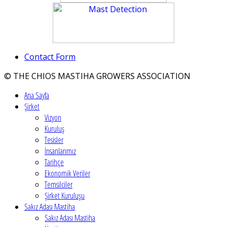
Contact Form
© THE CHIOS MASTIHA GROWERS ASSOCIATION
Ana Sayfa
Şirket
Vizyon
Kuruluş
Tesisler
İnsanlarımız
Tarihçe
Ekonomik Veriler
Temsilciler
Şirket Kuruluşu
Sakız Adası Mastiha
Sakız Adası Mastiha