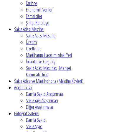
Tarihçe
Ekonomik Veriler
Temsilciler
Şirket Kuruluşu
Sakız Adası Mastiha
Sakız Adası Mastiha
Üretim
Özellikler
Mastihanın Hayatımızdaki Yeri
İnsanlar ve Geçmiş
Sakız Adası Mastihası, Menşei
Korumalı Ürün
Sakız Adası ve Mastihohoria (Mastiha Köyleri)
Araştırmalar
Damla Sakızı Araştırması
Sakız Yağı Araştırması
Diğer Araştırmalar
Fotoğraf Galerisi
Damla Sakızı
Sakız Ağacı