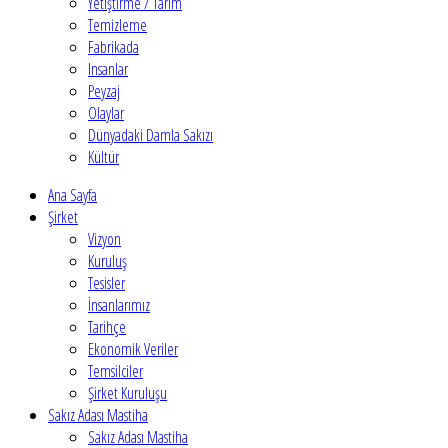
Yetiştirme / Tarım
Temizleme
Fabrikada
Insanlar
Peyzaj
Olaylar
Dünyadaki Damla Sakızı
Kültür
Ana Sayfa
Şirket
Vizyon
Kuruluş
Tesisler
İnsanlarımız
Tarihçe
Ekonomik Veriler
Temsilciler
Şirket Kuruluşu
Sakız Adası Mastiha
Sakız Adası Mastiha